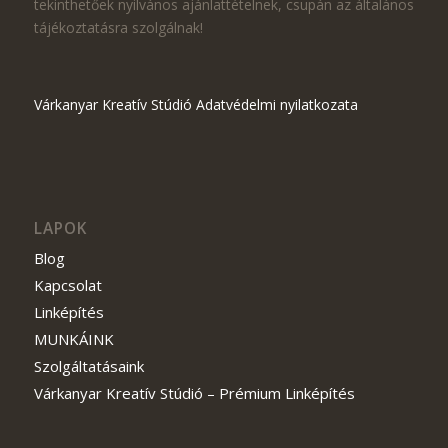
tekinthetőek nyilvános ajánlattételnek, csupán az általános
tájékoztatásra szolgálnak!
Várkanyar Kreatív Stúdió Adatvédelmi nyilatkozata
LAPOK
Blog
Kapcsolat
Linképítés
MUNKÁINK
Szolgáltatásaink
Várkanyar Kreatív Stúdió – Prémium Linképítés