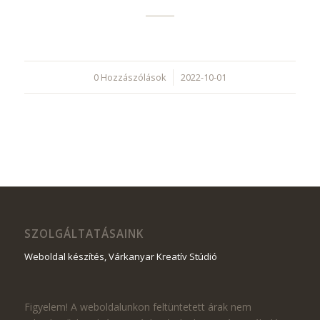
0 Hozzászólások
/
2022-10-01
SZOLGÁLTATÁSAINK
Weboldal készítés, Várkanyar Kreatív Stúdió
Figyelem! A weboldalunkon feltüntetett árak nem