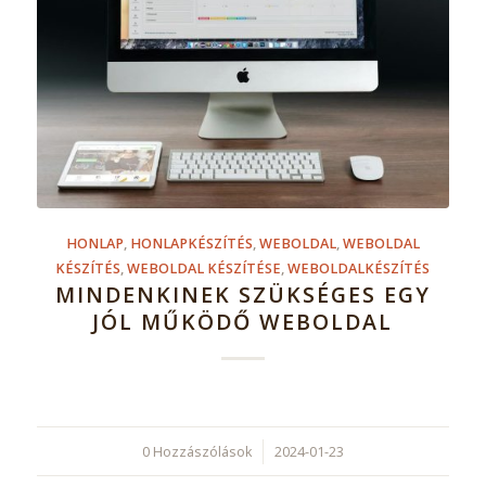
HONLAP
,
HONLAPKÉSZÍTÉS
,
WEBOLDAL
,
WEBOLDAL
KÉSZÍTÉS
,
WEBOLDAL KÉSZÍTÉSE
,
WEBOLDALKÉSZÍTÉS
MINDENKINEK SZÜKSÉGES EGY
JÓL MŰKÖDŐ WEBOLDAL
0 Hozzászólások
/
2024-01-23