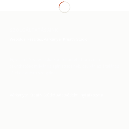
SZOLGÁLTATÁSAINK
Weboldal készítés, Várkanyar Kreatív Stúdió
Figyelem! A weboldalunkon feltüntetett árak nem
tekinthetőek nyilvános ajánlattételnek, csupán az általános
tájékoztatásra szolgálnak!
Várkanyar Kreatív Stúdió Adatvédelmi nyilatkozata