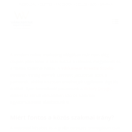
WEBOLDAL KÉSZÍTÉS - FACEBOOK KEZELÉS - SEO - GRAFIKA
A modern online marketing világában már nem elég
csupán jelen lenni; a siker kulcsa a releváns megjelenés és
a hiteles szakmai háttér. A
Várkanyar Kreatív Stúdió
életében mindig kiemelt szerepet játszottak azok a
partnerek, akikkel közösen emelhetjük ügyfeleink digitális
értékét. Ilyen kiemelkedő partnerünk a
Victory Design
,
akikkel az elmúlt időszakban szoros szakmai
együttműködést alakítottunk ki.
Miért fontos a közös szakmai irány?
A weboldal készítés és a grafikai tervezés önmagában csak