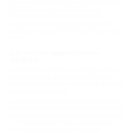
a váz – a valódi erőt a tartalom és a keresőoptimalizálás
adja meg neki. Amikor a
Victory Design
vizuális
megoldásai találkoznak a mi keresőmarketing
tapasztalatunkkal, abból az ügyfél profitál a legtöbbet. A
célunk közös: láthatóvá tenni az értéket a Google találati
listáján.
A láthatóság alapja: a tudatos
linképítés
Ahhoz, hogy egy weboldal ne csak szép legyen, hanem
bevételt is termeljen, elengedhetetlen a folyamatos
linképítés
. Ez az a folyamat, amivel tekintélyt szerzünk az
oldalnak a keresők szemében.
A Victory Design projektjei során is azt tapasztaljuk, hogy
a technikai alapok letétele után a következő logikus lépés
a
prémium linképítés
stratégia kidolgozása. Ez biztosítja,
hogy a közösen felépített márkák ne csak elinduljanak,
hanem tartósan az első oldalon is maradjanak.