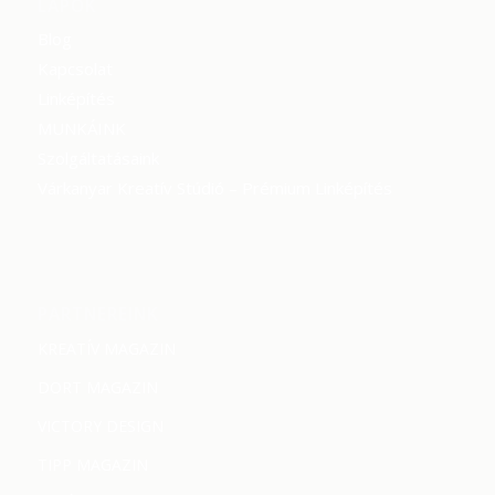
LAPOK
Blog
Kapcsolat
Linképítés
MUNKÁINK
Szolgáltatásaink
Várkanyar Kreatív Stúdió – Prémium Linképítés
PARTNEREINK
KREATÍV MAGAZIN
DORT MAGAZIN
VICTORY DESIGN
TIPP MAGAZIN