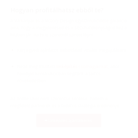
Hogyan profitálhatsz ebből te?
A Várkanyar és a Victory Design együttműködése garancia
arra, hogy a megjelenésed és a SEO-hatékonyságod kéz a
kézben jár. Ha te is szeretnél szintet lépni:
Kérj egyedi ajánlatot weboldalad vizuális megújulására.
Nézd meg frissített
linképítés
csomagjainkat
, ahol
havidíjas konstrukcióban segítünk a tartós
növekedésben.
Az online siker nem szerencse kérdése, hanem a
megfelelő partnerek és a tudatos stratégia eredménye.
Linképítés ajánlatkérés