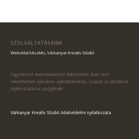
SZOLGÁLTATÁSAINK
Weboldal készítés, Várkanyar Kreatív Stúdió
Figyelem! A weboldalunkon feltüntetett árak nem
tekinthetőek nyilvános ajánlattételnek, csupán az általános
tájékoztatásra szolgálnak!
Várkanyar Kreatív Stúdió Adatvédelmi nyilatkozata