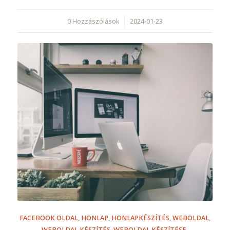
0 Hozzászólások
/
2024-01-23
FACEBOOK OLDAL
,
HONLAP
,
HONLAPKÉSZÍTÉS
,
WEBOLDAL
,
WEBOLDAL KÉSZÍTÉS
,
WEBOLDAL KÉSZÍTÉSE
,