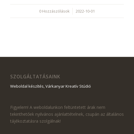
0 Hozzászólások
/
2022-10-01
SZOLGÁLTATÁSAINK
Weboldal készítés, Várkanyar Kreatív Stúdió
Figyelem! A weboldalunkon feltüntetett árak nem
tekinthetőek nyilvános ajánlattételnek, csupán az általános
tájékoztatásra szolgálnak!