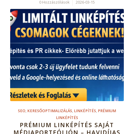
0 Hozzászólások
/
2026-03-15
SEO
,
KERESŐOPTIMALIZÁLÁS
,
LINKÉPÍTÉS
,
PRÉMIUM
LINKÉPÍTÉS
PRÉMIUM LINKÉPÍTÉS SAJÁT
MÉDIAPORTFÓLIÓN – HAVIDÍJAS