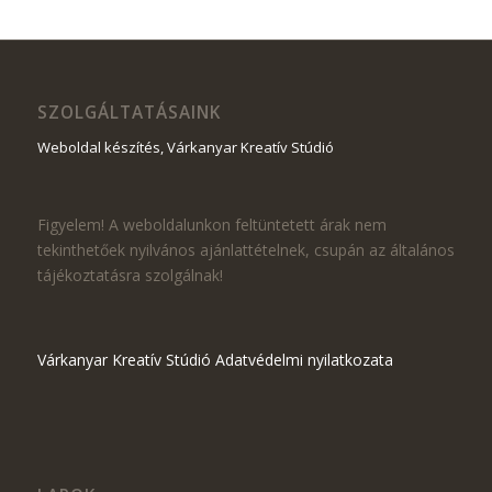
SZOLGÁLTATÁSAINK
Weboldal készítés, Várkanyar Kreatív Stúdió
Figyelem! A weboldalunkon feltüntetett árak nem
tekinthetőek nyilvános ajánlattételnek, csupán az általános
tájékoztatásra szolgálnak!
Várkanyar Kreatív Stúdió Adatvédelmi nyilatkozata