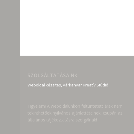
SZOLGÁLTATÁSAINK
Weboldal készítés, Várkanyar Kreatív Stúdió
Figyelem! A weboldalunkon feltüntetett árak nem
tekinthetőek nyilvános ajánlattételnek, csupán az
általános tájékoztatásra szolgálnak!