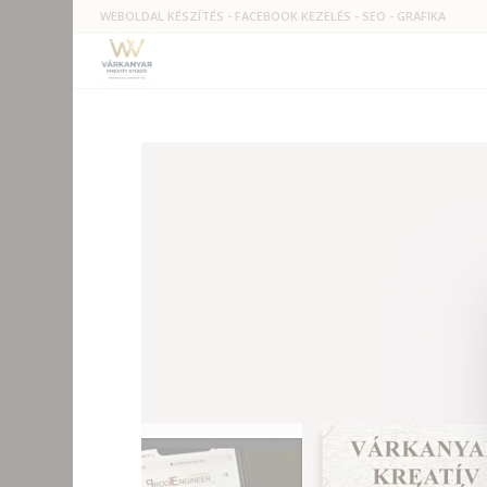
WEBOLDAL KÉSZÍTÉS - FACEBOOK KEZELÉS - SEO - GRAFIKA