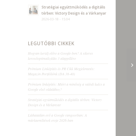
Stratégiai együttműködés a digitális
térben: Victory Design és a Várkanyar
2026-03-18 - 15:04
LEGUTÓBBI CIKKEK
Hogyan kerülj előre a Google-ben? A sikeres
keresőoptimalizálás 3 alappillére
Prémium Linképítés és PR Cikk Megjelentetés:
Magazin Portfóliónk (DA 38-40)
Prémium linképítés: Miért a minőség a valódi kulcs a
Google első oldalához?
Stratégiai együttműködés a digitális térben: Victory
Design és a Várkanyar
Láthatatlan erő a Google rangsorban: A
márkaemlítések ereje 2026-ban