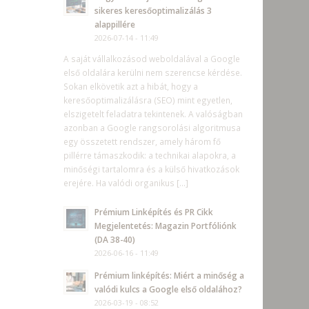
sikeres keresőoptimalizálás 3
alappillére
2026-07-14 - 11:49
A saját vállalkozásod weboldalával a Google
első oldalára kerülni nem szerencse kérdése.
Sokan elkövetik azt a hibát, hogy a
keresőoptimalizálásra (SEO) mint egyetlen,
elszigetelt feladatra tekintenek. A valóságban
azonban a Google rangsorolási algoritmusa
egy összetett rendszer, amely három fő
pillérre támaszkodik: a technikai alapokra, a
minőségi tartalomra és a külső hivatkozások
erejére. Ha valódi organikus […]
Prémium Linképítés és PR Cikk
Megjelentetés: Magazin Portfóliónk
(DA 38-40)
2026-06-16 - 11:49
Prémium linképítés: Miért a minőség a
valódi kulcs a Google első oldalához?
2026-03-19 - 08:52